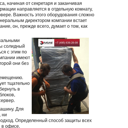
, начиная от секретаря и заканчивая
рмации направляется в отдельную комнату,
рвере. Важность этого оборудования сложно
генеральным директором компании встает
ние, он, прежде всего, думает о том, как
ональными
ты солидный
ся с этим по
омпании имеют
торой они без
еремещению.
ует тщательно
бернуть в
блоков,
сервер.
машину. Для
, ни
подход. Определенный способ защиты всех
 в офисе.