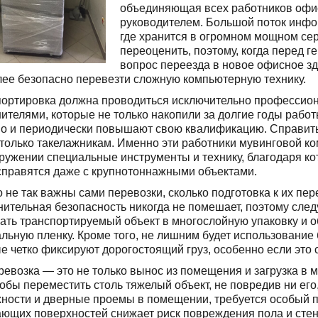
объединяющая всех работников офиса
руководителем. Большой поток инфо
где хранится в огромном мощном се
переоценить, поэтому, когда перед 
вопрос переезда в новое офисное зда
ее безопасно перевезти сложную компьютерную технику.
портировка должна проводиться исключительно професси
ителями, которые не только накопили за долгие годы рабо
но и периодически повышают свою квалификацию. Справить
только такелажникам. Именно эти работники мувинговой к
ружении специальные инструменты и технику, благодаря ко
справятся даже с крупнотоннажными объектами.
 не так важны сами перевозки, сколько подготовка к их п
ительная безопасность никогда не помешает, поэтому след
ать транспортируемый объект в многослойную упаковку и о
льную пленку. Кроме того, не лишним будет использование 
е четко фиксируют дорогостоящий груз, особенно если это 
ревозка — это не только вынос из помещения и загрузка в 
тобы переместить столь тяжелый объект, не повредив ни его
ности и дверные проемы в помещении, требуется особый 
ющих поверхностей снижает риск повреждения пола и стен