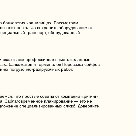
 о банковских хранилищах. Рассмотрим
озволит не только сохранить оборудование от
 специальный транспорт, оборудованный
нам оказываем профессиональные такелажные
озка банкоматов и терминалов Перевозка сейфов
нию погрузочно-разгрузочных работ.
еемся, что простые советы от компании «ригинг-
ся. Заблаговременное планирование — это не
редложение специализированных служб. Доверяйте