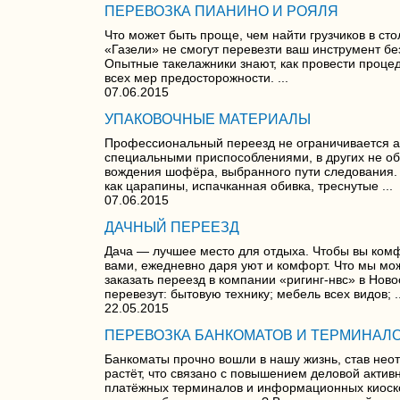
ПЕРЕВОЗКА ПИАНИНО И РОЯЛЯ
Что может быть проще, чем найти грузчиков в с
«Газели» не смогут перевезти ваш инструмент бе
Опытные такелажники знают, как провести процед
всех мер предосторожности. ...
07.06.2015
УПАКОВОЧНЫЕ МАТЕРИАЛЫ
Профессиональный переезд не ограничивается ак
специальными приспособлениями, в других не об
вождения шофёра, выбранного пути следования. 
как царапины, испачканная обивка, треснутые ...
07.06.2015
ДАЧНЫЙ ПЕРЕЕЗД
Дача — лучшее место для отдыха. Чтобы вы комф
вами, ежедневно даря уют и комфорт. Что мы мо
заказать переезд в компании «ригинг-нвс» в Нов
перевезут: бытовую технику; мебель всех видов; ..
22.05.2015
ПЕРЕВОЗКА БАНКОМАТОВ И ТЕРМИНАЛ
Банкоматы прочно вошли в нашу жизнь, став не
растёт, что связано с повышением деловой актив
платёжных терминалов и информационных киосков 