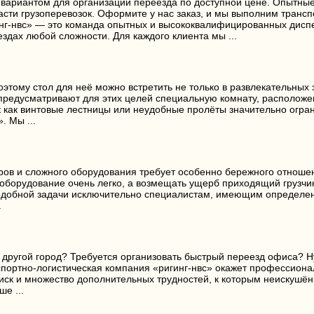
 вариантом для организации переезда по доступной цене. Опытны
ти грузоперевозок. Оформите у нас заказ, и мы выполним транспо
нг-нвс» — это команда опытных и высококвалифицированных диспет
здах любой сложности. Для каждого клиента мы ...
оэтому стол для неё можно встретить не только в развлекательных 
редусматривают для этих целей специальную комнату, расположе
к как винтовые лестницы или неудобные пролёты значительно огра
. Мы ...
ров и сложного оборудования требует особенно бережного отношен
оборудование очень легко, а возмещать ущерб приходящий грузчик 
добной задачи исключительно специалистам, имеющим определенн
.
в другой город? Требуется организовать быстрый переезд офиса? Н
портно-логистическая компания «ригинг-нвс» окажет профессиона
иск и множество дополнительных трудностей, к которым неискушён
е ...