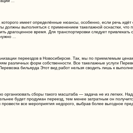
ции ...
а которого имеет определённые нюансы, особенно, если речь идёт
ты должны выполняться с применением такелажной оснастки, что п
ить драгоценное время. Для транспортировки следует привлекать
ужно ...
ганизации переездов в Новосибирске. Так, мы по приемлемым це
иям различных форм собственности. Все такелажные услуги Перев
еревозка бильярда Этот вид работ нельзя сводить лишь к выполне
 организовать сборы такого масштаба — задача не из легких. Над
тельнее будет продуман переезд, тем менее затратным он получит
о и провести все мероприятия недорого, выбрав более выгодное п