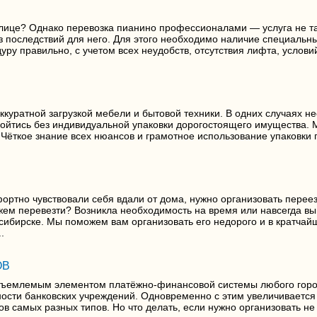
толице? Однако перевозка пианино профессионалами — услуга не т
з последствий для него. Для этого необходимо наличие специальны
уру правильно, с учетом всех неудобств, отсутствия лифта, услови
куратной загрузкой мебели и бытовой техники. В одних случаях н
ойтись без индивидуальной упаковки дорогостоящего имущества. М
Чёткое знание всех нюансов и грамотное использование упаковки 
ортно чувствовали себя вдали от дома, нужно организовать переез
жем перевезти? Возникла необходимость на время или навсегда в
осибирске. Мы поможем вам организовать его недорого и в кратчай
.
ОВ
отъемлемым элементом платёжно-финансовой системы любого горо
ности банковских учреждений. Одновременно с этим увеличивается 
самых разных типов. Но что делать, если нужно организовать не 