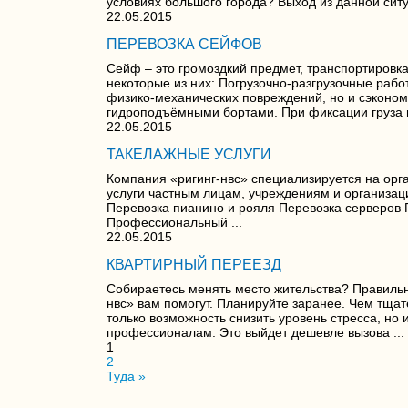
условиях большого города? Выход из данной ситуа
22.05.2015
ПЕРЕВОЗКА СЕЙФОВ
Сейф – это громоздкий предмет, транспортировк
некоторые из них: Погрузочно-разгрузочные рабо
физико-механических повреждений, но и сэконом
гидроподъёмными бортами. При фиксации груза н
22.05.2015
ТАКЕЛАЖНЫЕ УСЛУГИ
Компания «ригинг-нвс» специализируется на ор
услуги частным лицам, учреждениям и организац
Перевозка пианино и рояля Перевозка серверов П
Профессиональный ...
22.05.2015
КВАРТИРНЫЙ ПЕРЕЕЗД
Собираетесь менять место жительства? Правильно
нвс» вам помогут. Планируйте заранее. Чем тща
только возможность снизить уровень стресса, н
профессионалам. Это выйдет дешевле вызова ...
1
2
Туда »